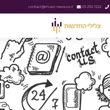
contact@music-news.co.il
03-252-1222