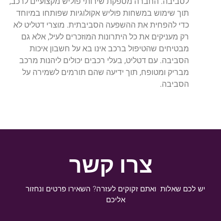
לסביבה. החברה מספקת שירותי פוליש מקצועיים לרכב,
תוך שימוש במשחות פוליש אקולוגיות שפותחו במיוחד
כדי להפחית את ההשפעה הסביבתית. מוצרי דטליט לא
רק מעניקים את כל היתרונות המוזכרים לעיל, אלא גם
מבטיחים שהטיפול ברכב אינו בא על חשבון איכות
הסביבה. עם דטליט, בעלי רכבים יכולים ליהנות מרכב
מבריק ומטופח, תוך ידיעה שהם תורמים לשמירה על
הסביבה.
צרו קשר
יש לכם שאלות ואתם זקוקים לעזרה? השאירו פרטים ונחזור
אליכם