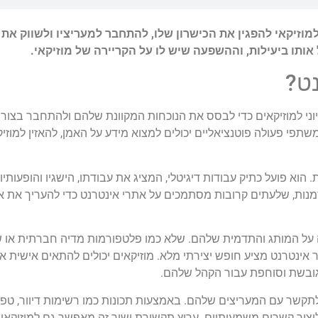
מוזיקאי להפגין את הכישרון שלו, להתחבר למעריציו ולשווק את 
ל אותו ביעילות, וההשפעה שיש לו על הקריירה של מוזיקאי.
נט?
יוני למוזיקאים כדי לבסס את הנוכחות המקוונת שלהם ולהתחבר בצור
תפי פעולה פוטנציאליים יכולים למצוא מידע על האמן, להאזין למו
הוא פועל כתיק עבודות דיגיטלי, המציג את עבודתו, הישגיו והופעותיו
הזמנות, שלעתים קרובות מסתמכים על אתרי אינטרנט כדי להעריך את א
על המותג והתדמית שלהם. שלא כמו פלטפורמות מדיה חברתית או ש
 אינטרנט מציע חופש יצירתי מלא. מוזיקאים יכולים להתאים אישית את 
 מגובשת וסוחפת עבור הקהל שלהם.
תקשר עם המעריצים שלהם. באמצעות תכונות כמו רשימות דיוור, טפסי
וליצור קשרים משמעותיים. ערוץ תקשורת ישיר זה מאפשר גם למוזיק