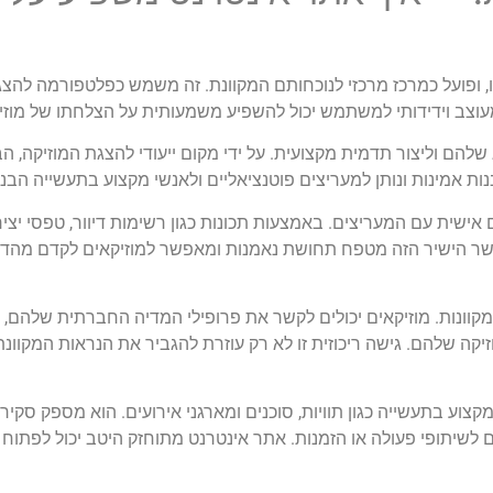
, ופועל כמרכז מרכזי לנוכחותם המקוונת. זה משמש כפלטפורמה להצ
וצב וידידותי למשתמש יכול להשפיע משמעותית על הצלחתו של מוזיק
 וליצור תדמית מקצועית. על ידי מקום ייעודי להצגת המוזיקה, הביו
בנות אמינות ונותן למעריצים פוטנציאליים ולאנשי מקצוע בתעשייה הב
ישית עם המעריצים. באמצעות תכונות כגון רשימות דיוור, טפסי יצי
קשר הישיר הזה מטפח תחושת נאמנות ומאפשר למוזיקאים לקדם מהדו
קוונות. מוזיקאים יכולים לקשר את פרופילי המדיה החברתית שלהם, פ
וזיקה שלהם. גישה ריכוזית זו לא רק עוזרת להגביר את הנראות המקוו
צוע בתעשייה כגון תוויות, סוכנים ומארגני אירועים. הוא מספק סקיר
 לשיתופי פעולה או הזמנות. אתר אינטרנט מתוחזק היטב יכול לפתוח 