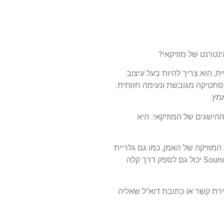
נטרנט של מוזיקאי?
, הוא צריך להיות בעל עיצוב
אסתטיקה מגובשת ונעימה חזותית.
מץ.
הישגים של המוזיקאי. היא
 המוזיקה של האמן, כמו גם גלריית
מדיה המציגה סרטוני מוזיקה, הופעות חיות ותמונות קידום מכירות. שילוב פלטפורמות סטרימינג פופולריות כמו Spotify או SoundCloud יכול גם לספק דרך קלה
צירת קשר או כתובת דוא"ל שאליה