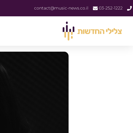
contact@music-news.co.il
03-252-1222